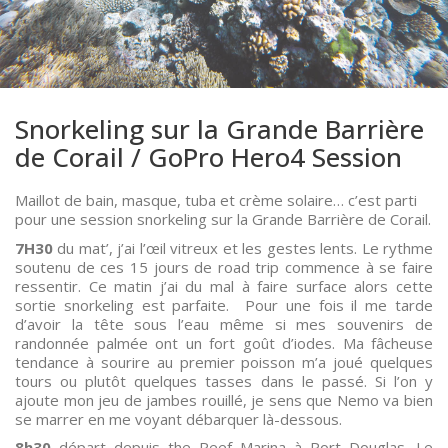
Snorkeling sur la Grande Barrière
de Corail / GoPro Hero4 Session
Maillot de bain, masque, tuba et crème solaire… c’est parti
pour une session snorkeling sur la Grande Barrière de Corail.
7H30
du mat’, j’ai l’œil vitreux et les gestes lents. Le rythme
soutenu de ces 15 jours de road trip commence à se faire
ressentir. Ce matin j’ai du mal à faire surface alors cette
sortie snorkeling est parfaite. Pour une fois il me tarde
d’avoir la tête sous l’eau même si mes souvenirs de
randonnée palmée ont un fort goût d’iodes. Ma fâcheuse
tendance à sourire au premier poisson m’a joué quelques
tours ou plutôt quelques tasses dans le passé. Si l’on y
ajoute mon jeu de jambes rouillé, je sens que Nemo va bien
se marrer en me voyant débarquer là-dessous.
8h30
départ depuis the Reef Marina à Port Douglas. Le