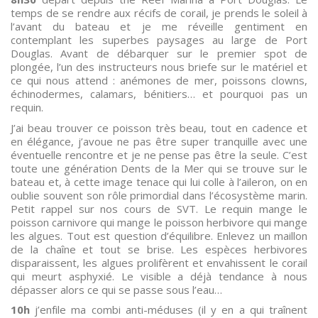
temps de se rendre aux récifs de corail, je prends le soleil à
l’avant du bateau et je me réveille gentiment en
contemplant les superbes paysages au large de Port
Douglas. Avant de débarquer sur le premier spot de
plongée, l’un des instructeurs nous briefe sur le matériel et
ce qui nous attend : anémones de mer, poissons clowns,
échinodermes, calamars, bénitiers… et pourquoi pas un
requin.
J’ai beau trouver ce poisson très beau, tout en cadence et
en élégance, j’avoue ne pas être super tranquille avec une
éventuelle rencontre et je ne pense pas être la seule. C’est
toute une génération Dents de la Mer qui se trouve sur le
bateau et, à cette image tenace qui lui colle à l’aileron, on en
oublie souvent son rôle primordial dans l’écosystème marin.
Petit rappel sur nos cours de SVT. Le requin mange le
poisson carnivore qui mange le poisson herbivore qui mange
les algues. Tout est question d’équilibre. Enlevez un maillon
de la chaîne et tout se brise. Les espèces herbivores
disparaissent, les algues prolifèrent et envahissent le corail
qui meurt asphyxié. Le visible a déjà tendance à nous
dépasser alors ce qui se passe sous l’eau…
10h
j’enfile ma combi anti-méduses (il y en a qui traînent